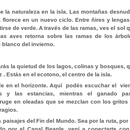
e la naturaleza en la isla. Las
montañas
desnud
a florece en un nuevo ciclo. Entre ñires y lengas
rse de verde. A través de las ramas, ves el sol 
las aves retorna sobre las ramas de los árbol
 blanco del invierno.
rás la quietud de los lagos, colinas y bosques, 
z . Estás en el
ecotono
, el centro de la isla.
e en el horizonte. Aquí podés escuchar el vie
 y las estancias, mientras el ganado pa
ruge en oleadas que se mezclan con los gritos
ragios.
paisajes del Fin del Mundo. Sea por la ruta, por
do por el Canal Beagle, vení a conectarte con