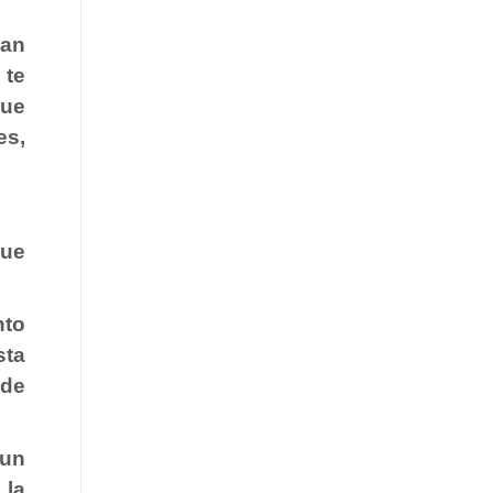
an
 te
que
es,
que
nto
sta
 de
 un
 la