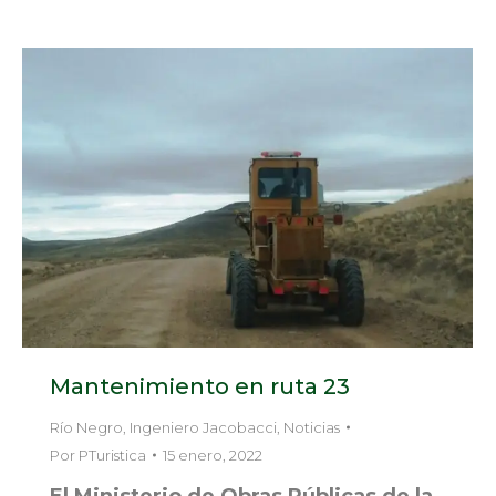
Mantenimiento en ruta 23
Río Negro
,
Ingeniero Jacobacci
,
Noticias
Por
PTuristica
15 enero, 2022
El Ministerio de Obras Públicas de la