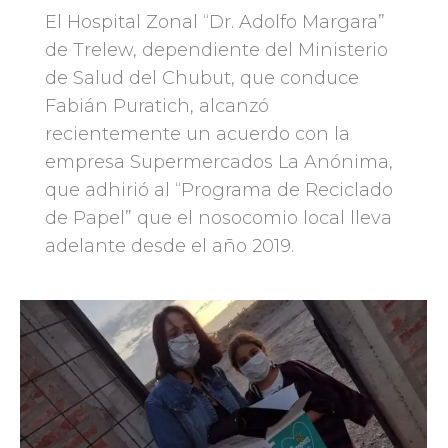
El Hospital Zonal “Dr. Adolfo Margara”
de Trelew, dependiente del Ministerio
de Salud del Chubut, que conduce
Fabián Puratich, alcanzó
recientemente un acuerdo con la
empresa Supermercados La Anónima,
que adhirió al “Programa de Reciclado
de Papel” que el nosocomio local lleva
adelante desde el año 2019.