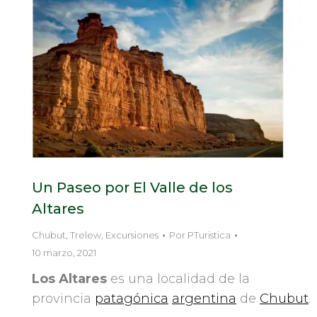
Un Paseo por El Valle de los
Altares
Chubut
,
Trelew
,
Excursiones
Por
PTuristica
10 marzo, 2021
Los Altares
es una localidad de la
provincia
patagónica
argentina
de
Chubut
.