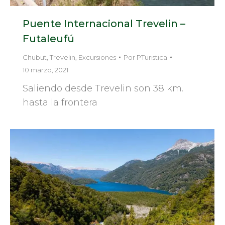
Puente Internacional Trevelin –
Futaleufú
Chubut
,
Trevelin
,
Excursiones
Por
PTuristica
10 marzo, 2021
Saliendo desde Trevelin son 38 km.
hasta la frontera