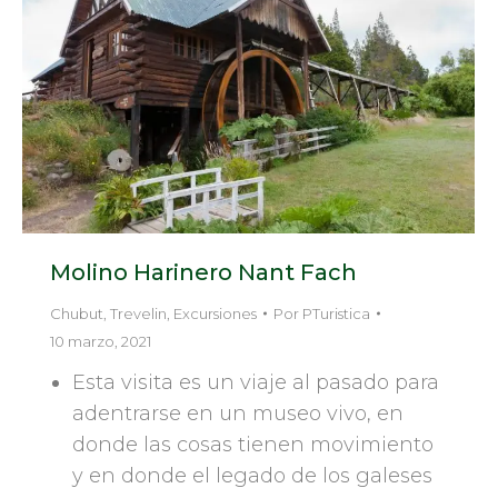
Molino Harinero Nant Fach
Chubut
,
Trevelin
,
Excursiones
Por
PTuristica
10 marzo, 2021
Esta visita es un viaje al pasado para
adentrarse en un museo vivo, en
donde las cosas tienen movimiento
y en donde el legado de los galeses