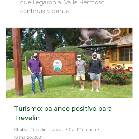
que llegaron al Valle Hermoso
continúa vigente.
Turismo: balance positivo para
Trevelin
Chubut
,
Trevelin
,
Noticias
Por
PTuristica
10 marzo, 2021