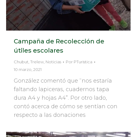
Campaña de Recolección de
útiles escolares
Chubut
,
Trelew
,
Noticias
Por
PTuristica
10 marzo, 2021
González comentó que “nos estaría
faltando lapiceras, cuadernos tapa
dura A4 y hojas A4”. Por otro lado,
contó acerca de cómo se sentían con
respecto a las donaciones