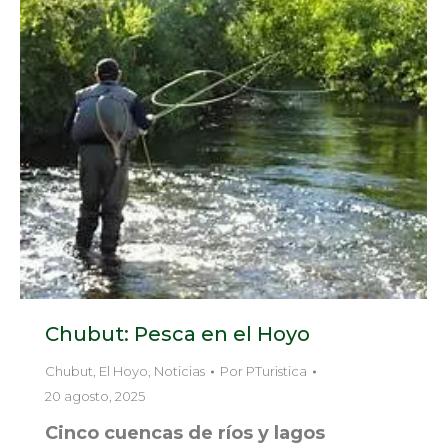
Chubut: Pesca en el Hoyo
Chubut
,
El Hoyo
,
Noticias
Por
PTuristica
20 agosto, 2025
Cinco cuencas de ríos y lagos